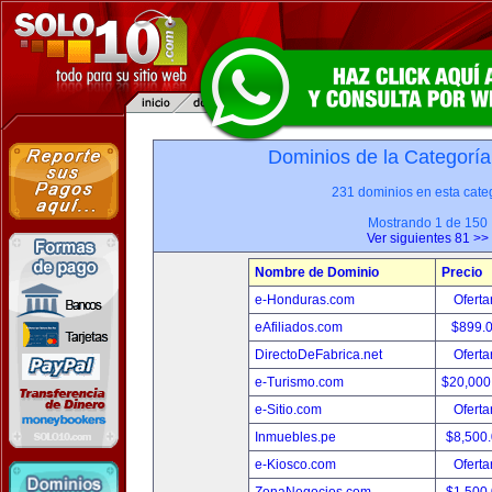
Dominios de la Categoría
231 dominios en esta categ
Mostrando 1 de 150
Ver siguientes 81 >>
Nombre de Dominio
Precio
e-Honduras.com
Oferta
eAfiliados.com
$899.
DirectoDeFabrica.net
Oferta
e-Turismo.com
$20,000
e-Sitio.com
Oferta
Inmuebles.pe
$8,500
e-Kiosco.com
Oferta