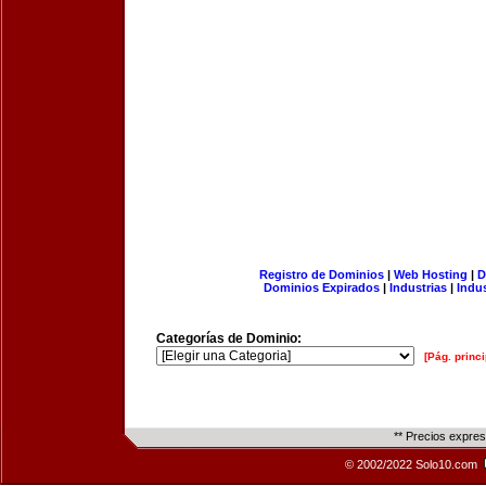
Registro de Dominios
|
Web Hosting
|
D
Dominios Expirados
|
Industrias
|
Indu
Categorías de Dominio:
[Pág. princi
** Precios expre
© 2002/2022 Solo10.com