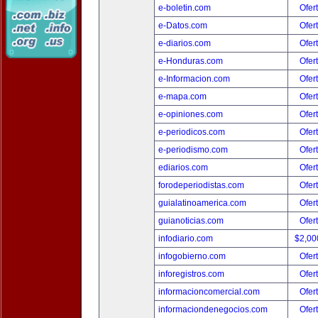
e-boletin.com
Ofer
e-Datos.com
Ofer
e-diarios.com
Ofer
e-Honduras.com
Ofer
e-Informacion.com
Ofer
e-mapa.com
Ofer
e-opiniones.com
Ofer
e-periodicos.com
Ofer
e-periodismo.com
Ofer
ediarios.com
Ofer
forodeperiodistas.com
Ofer
guialatinoamerica.com
Ofer
guianoticias.com
Ofer
infodiario.com
$2,00
infogobierno.com
Ofer
inforegistros.com
Ofer
informacioncomercial.com
Ofer
informaciondenegocios.com
Ofer