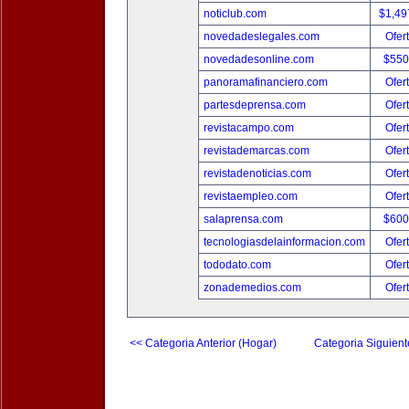
noticlub.com
$1,49
novedadeslegales.com
Ofer
novedadesonline.com
$550
panoramafinanciero.com
Ofer
partesdeprensa.com
Ofer
revistacampo.com
Ofer
revistademarcas.com
Ofer
revistadenoticias.com
Ofer
revistaempleo.com
Ofer
salaprensa.com
$600
tecnologiasdelainformacion.com
Ofer
tododato.com
Ofer
zonademedios.com
Ofer
<< Categoria Anterior (Hogar)
Categoria Siguient