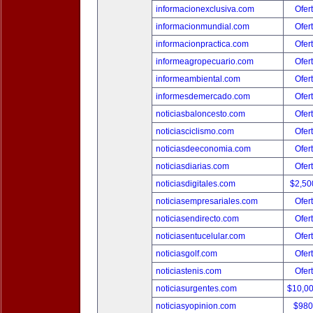
informacionexclusiva.com
Ofer
informacionmundial.com
Ofer
informacionpractica.com
Ofer
informeagropecuario.com
Ofer
informeambiental.com
Ofer
informesdemercado.com
Ofer
noticiasbaloncesto.com
Ofer
noticiasciclismo.com
Ofer
noticiasdeeconomia.com
Ofer
noticiasdiarias.com
Ofer
noticiasdigitales.com
$2,50
noticiasempresariales.com
Ofer
noticiasendirecto.com
Ofer
noticiasentucelular.com
Ofer
noticiasgolf.com
Ofer
noticiastenis.com
Ofer
noticiasurgentes.com
$10,0
noticiasyopinion.com
$980