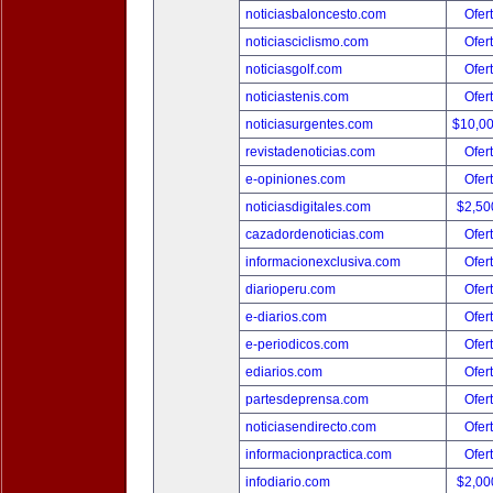
noticiasbaloncesto.com
Ofer
noticiasciclismo.com
Ofer
noticiasgolf.com
Ofer
noticiastenis.com
Ofer
noticiasurgentes.com
$10,0
revistadenoticias.com
Ofer
e-opiniones.com
Ofer
noticiasdigitales.com
$2,50
cazadordenoticias.com
Ofer
informacionexclusiva.com
Ofer
diarioperu.com
Ofer
e-diarios.com
Ofer
e-periodicos.com
Ofer
ediarios.com
Ofer
partesdeprensa.com
Ofer
noticiasendirecto.com
Ofer
informacionpractica.com
Ofer
infodiario.com
$2,00