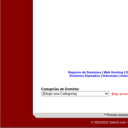
Registro de Dominios
|
Web Hosting
|
D
Dominios Expirados
|
Industrias
|
Indu
Categorías de Dominio:
[Pág. princi
** Precios expre
© 2002/2022 Solo10.com