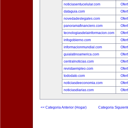
noticiasentucelular.com
Ofer
dataguia.com
Ofer
novedadeslegales.com
Ofer
panoramafinanciero.com
Ofer
tecnologiasdelainformacion.com
Ofer
infogobierno.com
Ofer
informacionmundial.com
Ofer
guialatinoamerica.com
Ofer
centralnoticias.com
Ofer
revistaempleo.com
Ofer
tododato.com
Ofer
noticiasdeeconomia.com
Ofer
noticiasdiarias.com
Ofer
<< Categoria Anterior (Hogar)
Categoria Siguient