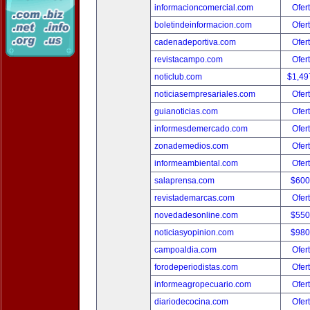
informacioncomercial.com
Ofer
boletindeinformacion.com
Ofer
cadenadeportiva.com
Ofer
revistacampo.com
Ofer
noticlub.com
$1,49
noticiasempresariales.com
Ofer
guianoticias.com
Ofer
informesdemercado.com
Ofer
zonademedios.com
Ofer
informeambiental.com
Ofer
salaprensa.com
$600
revistademarcas.com
Ofer
novedadesonline.com
$550
noticiasyopinion.com
$980
campoaldia.com
Ofer
forodeperiodistas.com
Ofer
informeagropecuario.com
Ofer
diariodecocina.com
Ofer