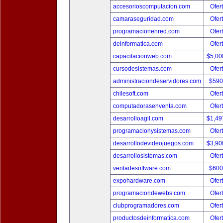
accesorioscomputacion.com
Ofer
camaraseguridad.com
Ofer
programacionenred.com
Ofer
deinformatica.com
Ofer
capacitacionweb.com
$5,00
cursodesistemas.com
Ofer
administraciondeservidores.com
$590
chilesoft.com
Ofer
computadorasenventa.com
Ofer
desarrolloagil.com
$1,49
programacionysistemas.com
Ofer
desarrollodevideojuegos.com
$3,90
desarrollosistemas.com
Ofer
ventadesoftware.com
$600
expohardware.com
Ofer
programaciondewebs.com
Ofer
clubprogramadores.com
Ofer
productosdeinformatica.com
Ofer