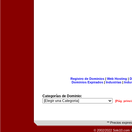
Registro de Dominios
|
Web Hosting
|
D
Dominios Expirados
|
Industrias
|
Indu
Categorías de Dominio:
[Pág. princi
** Precios expre
© 2002/2022 Solo10.com