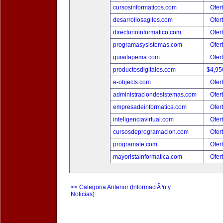
cursosinformaticos.com
Ofer
desarrollosagiles.com
Ofer
directorioinformatico.com
Ofer
programasysistemas.com
Ofer
guiaitapema.com
Ofer
productosdigitales.com
$4,95
e-objects.com
Ofer
administraciondesistemas.com
Ofer
empresadeinformatica.com
Ofer
inteligenciavirtual.com
Ofer
cursosdeprogramacion.com
Ofer
programate.com
Ofer
mayoristainformatica.com
Ofer
<< Categoria Anterior (InformaciÃ³n y
Noticias)