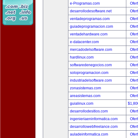
e-Programas.com
Ofer
desarrollodesoftware.net
Ofer
ventadeprogramas.com
Ofer
guiadeprogramacion.com
Ofer
ventadehardware.com
Ofer
e-datacenter.com
Ofer
mercadodelsoftware.com
Ofer
hardlinux.com
Ofer
softwaredenegocios.com
Ofer
soloprogramacion.com
Ofer
industriadelsoftware.com
Ofer
zonasistemas.com
Ofer
areasistemas.com
Ofer
guialinux.com
$1,80
desarrollodesitios.com
Ofer
ingenieriaeninformatica.com
Ofer
desarrollowebfreelance.com
Ofer
auladeinformatica.com
Ofer