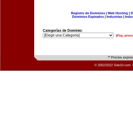
Registro de Dominios
|
Web Hosting
|
D
Dominios Expirados
|
Industrias
|
Indu
Categorías de Dominio:
[Pág. princi
** Precios expre
© 2002/2022 Solo10.com