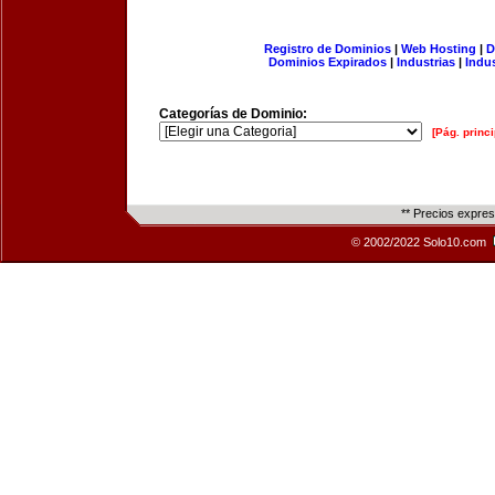
Registro de Dominios
|
Web Hosting
|
D
Dominios Expirados
|
Industrias
|
Indu
Categorías de Dominio:
[Pág. princi
** Precios expre
© 2002/2022 Solo10.com