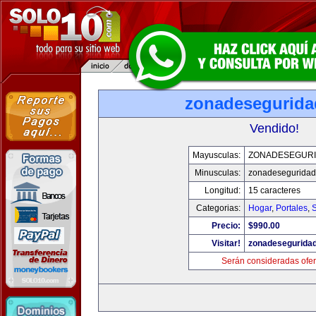
zonadesegurid
Vendido!
Mayusculas:
ZONADESEGUR
Minusculas:
zonadesegurida
Longitud:
15 caracteres
Categorias:
Hogar
,
Portales
,
Precio:
$990.00
Visitar!
zonadesegurida
Serán consideradas ofer