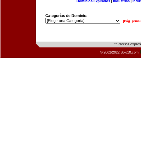
Dominios Expirados
|
Industrias
|
Indu
Categorías de Dominio:
[Pág. princi
** Precios expre
© 2002/2022 Solo10.com