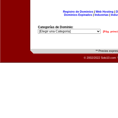
Registro de Dominios
|
Web Hosting
|
D
Dominios Expirados
|
Industrias
|
Indu
Categorías de Dominio:
[Pág. princi
** Precios expre
© 2002/2022 Solo10.com