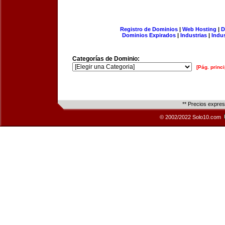
Registro de Dominios
|
Web Hosting
|
D
Dominios Expirados
|
Industrias
|
Indu
Categorías de Dominio:
[Pág. princi
** Precios expre
© 2002/2022 Solo10.com