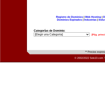
Registro de Dominios
|
Web Hosting
|
D
Dominios Expirados
|
Industrias
|
Indu
Categorías de Dominio:
[Pág. princi
** Precios expre
© 2002/2022 Solo10.com