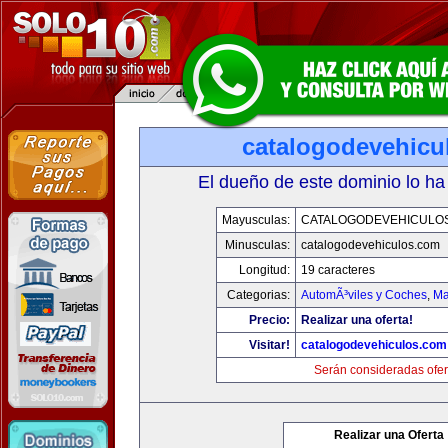
catalogodevehicu
El dueño de este dominio lo ha
Mayusculas:
CATALOGODEVEHICULO
Minusculas:
catalogodevehiculos.com
Longitud:
19 caracteres
Categorias:
AutomÃ³viles y Coches
,
Ma
Precio:
Realizar una oferta!
Visitar!
catalogodevehiculos.com
Serán consideradas ofer
Realizar una Oferta