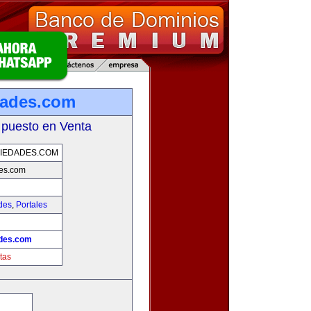
dades.com
 puesto en Venta
IEDADES.COM
des.com
des
,
Portales
ades.com
tas