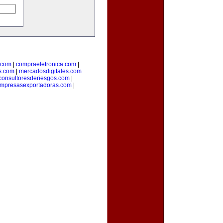
.com
|
compraeletronica.com
|
s.com
|
mercadosdigitales.com
consultoresderiesgos.com
|
mpresasexportadoras.com
|