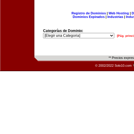
Registro de Dominios
|
Web Hosting
|
D
Dominios Expirados
|
Industrias
|
Indu
Categorías de Dominio:
[Pág. princi
** Precios expre
© 2002/2022 Solo10.com