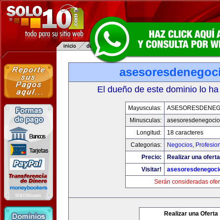
asesoresdenegoc
El dueño de este dominio lo ha
Mayusculas:
ASESORESDENEG
Minusculas:
asesoresdenegocio
Longitud:
18 caracteres
Categorias:
Negocios
,
Profesio
Precio:
Realizar una oferta
Visitar!
asesoresdenegoci
Serán consideradas ofer
Realizar una Oferta