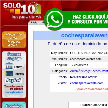
cochesparalaven
El dueño de este dominio lo ha
Mayusculas:
COCHESPARALAVENTA.C
Minusculas:
cochesparalaventa.com
Longitud:
17 caracteres
Categorias:
AutomÃ³viles y Coches
,
Vent
Precio:
Realizar una oferta!
Visitar!
cochesparalaventa.com
Serán consideradas ofer
Realizar una Oferta