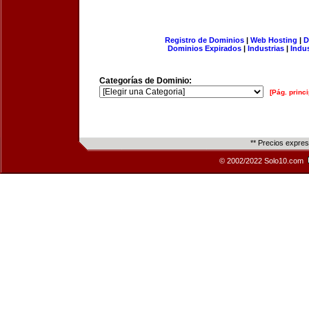
Registro de Dominios
|
Web Hosting
|
D
Dominios Expirados
|
Industrias
|
Indu
Categorías de Dominio:
[Pág. princi
** Precios expre
© 2002/2022 Solo10.com