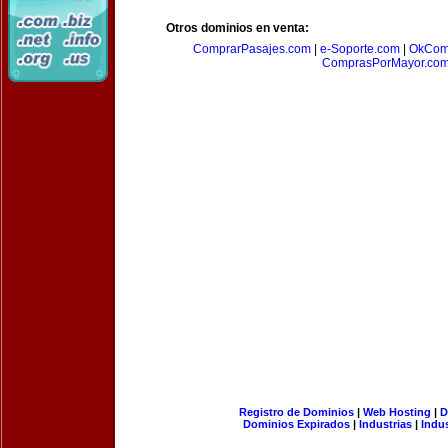
Otros dominios en venta:
ComprarPasajes.com
|
e-Soporte.com
|
OkCom
ComprasPorMayor.co
Registro de Dominios
|
Web Hosting
|
D
Dominios Expirados
|
Industrias
|
Indu