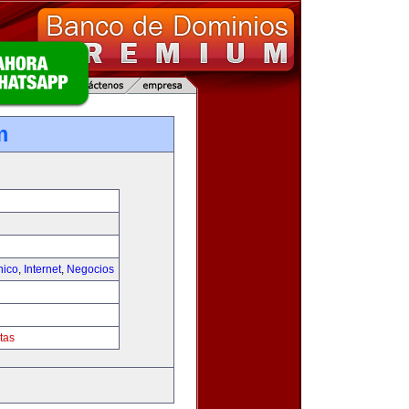
m
nico
,
Internet
,
Negocios
tas