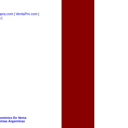
pra.com
|
VentaPro.com
|
m
|
ominios En Venta
strias Argentinas