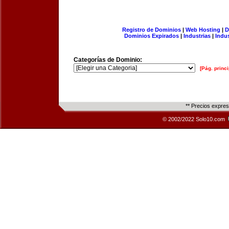
Registro de Dominios
|
Web Hosting
|
D
Dominios Expirados
|
Industrias
|
Indu
Categorías de Dominio:
[Pág. princi
** Precios expre
© 2002/2022 Solo10.com