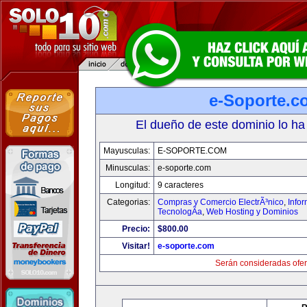
e-Soporte.c
El dueño de este dominio lo ha
Mayusculas:
E-SOPORTE.COM
Minusculas:
e-soporte.com
Longitud:
9 caracteres
Categorias:
Compras y Comercio ElectrÃ³nico
,
Info
TecnologÃ­a
,
Web Hosting y Dominios
Precio:
$800.00
Visitar!
e-soporte.com
Serán consideradas ofer