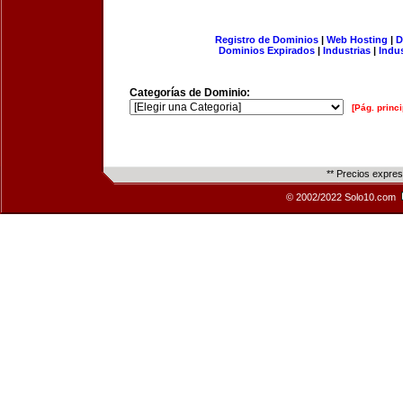
Registro de Dominios
|
Web Hosting
|
D
Dominios Expirados
|
Industrias
|
Indu
Categorías de Dominio:
[Pág. princi
** Precios expre
© 2002/2022 Solo10.com