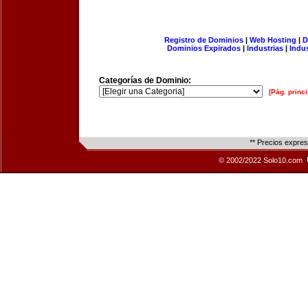
Registro de Dominios
|
Web Hosting
|
D
Dominios Expirados
|
Industrias
|
Indu
Categorías de Dominio:
[Pág. princi
** Precios expre
© 2002/2022 Solo10.com