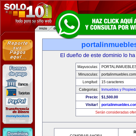
portalinmueble
El dueño de este dominio lo ha
Mayusculas:
PORTALINMUEBLE
Minusculas:
portalinmuebles.com
Longitud:
15 caracteres
Categorias:
Inmuebles y Propie
Precio:
$1,500.00
Visitar!
portalinmuebles.co
Serán consideradas ofer
R