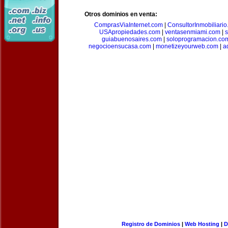
Otros dominios en venta:
ComprasViaInternet.com
|
ConsultorInmobiliari
USApropiedades.com
|
ventasenmiami.com
|
s
guiabuenosaires.com
|
soloprogramacion.co
negocioensucasa.com
|
monetizeyourweb.com
|
a
Registro de Dominios
|
Web Hosting
|
D