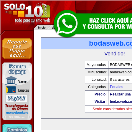
bodasweb.c
Vendido!
Mayusculas:
BODASWEB.
Minusculas:
bodasweb.c
Longitud:
8 caracteres
Categorias:
Portales
Precio:
Realizar una 
Visitar!
bodasweb.c
Serán consideradas ofer