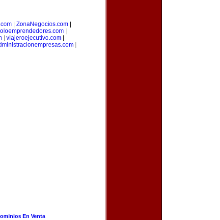
o.com
|
ZonaNegocios.com
|
oloemprendedores.com
|
m
|
viajeroejecutivo.com
|
dministracionempresas.com
|
ominios En Venta