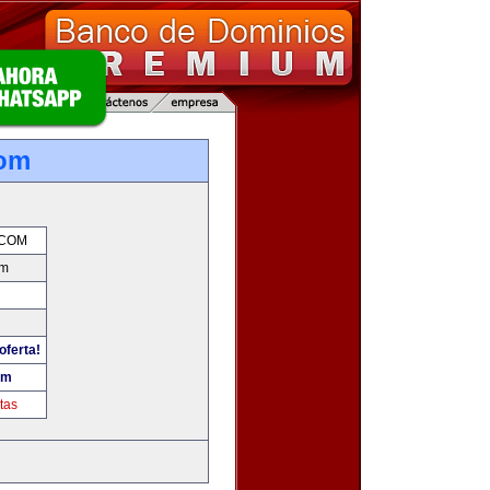
om
COM
om
oferta!
om
tas