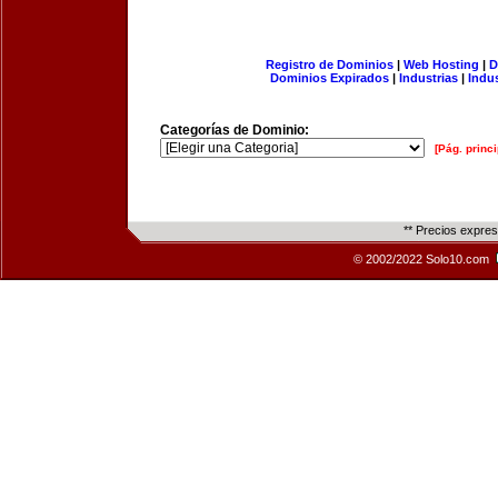
Registro de Dominios
|
Web Hosting
|
D
Dominios Expirados
|
Industrias
|
Indu
Categorías de Dominio:
[Pág. princi
** Precios expre
© 2002/2022 Solo10.com