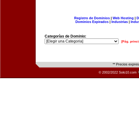
Registro de Dominios
|
Web Hosting
|
D
Dominios Expirados
|
Industrias
|
Indu
Categorías de Dominio:
[Pág. princi
** Precios expre
© 2002/2022 Solo10.com