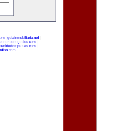
com
|
guiainmobiliaria.net
|
uertoriconegocios.com
|
munidadempresas.com
|
ation.com
|