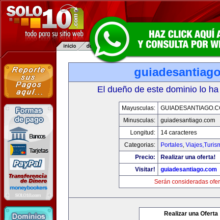
guiadesantiag
El dueño de este dominio lo ha
Mayusculas:
GUIADESANTIAGO.
Minusculas:
guiadesantiago.com
Longitud:
14 caracteres
Categorias:
Portales
,
Viajes,Turi
Precio:
Realizar una oferta!
Visitar!
guiadesantiago.com
Serán consideradas ofer
Realizar una Oferta