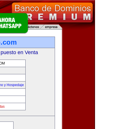
o.com
 puesto en Venta
COM
smo y Hospedaje
tas