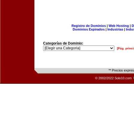
Registro de Dominios
|
Web Hosting
|
D
Dominios Expirados
|
Industrias
|
Indu
Categorías de Dominio:
[Pág. princi
** Precios expre
© 2002/2022 Solo10.com