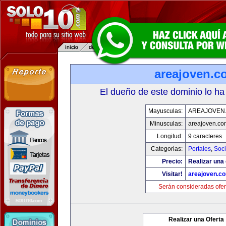
areajoven.c
El dueño de este dominio lo ha
Mayusculas:
AREAJOVEN
Minusculas:
areajoven.co
Longitud:
9 caracteres
Categorias:
Portales
,
Soc
Precio:
Realizar una 
Visitar!
areajoven.c
Serán consideradas ofer
Realizar una Oferta