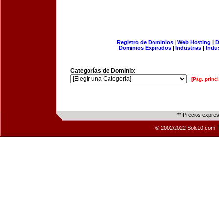
Registro de Dominios
|
Web Hosting
|
D
Dominios Expirados
|
Industrias
|
Indu
Categorías de Dominio:
[Pág. princi
** Precios expre
© 2002/2022 Solo10.com