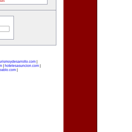
tas
urismoydesarrollo.com
|
om
|
hotelesasuncion.com
|
pablo.com
|