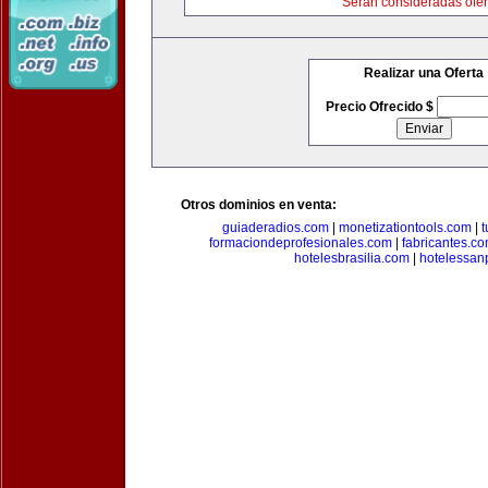
Serán consideradas ofer
Realizar una Oferta
Precio Ofrecido $
Otros dominios en venta:
guiaderadios.com
|
monetizationtools.com
|
t
formaciondeprofesionales.com
|
fabricantes.c
hotelesbrasilia.com
|
hotelessan