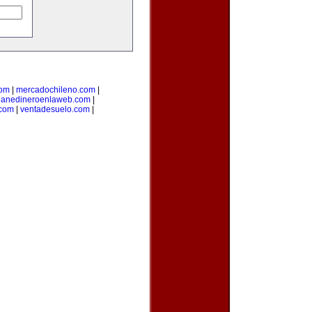
com
|
mercadochileno.com
|
ganedineroenlaweb.com
|
.com
|
ventadesuelo.com
|