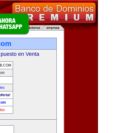
com
 puesto en Venta
B.COM
com
les
oferta!
com
tas