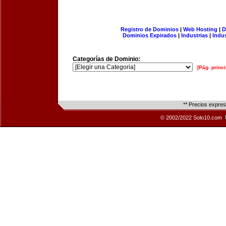
Registro de Dominios
|
Web Hosting
|
D
Dominios Expirados
|
Industrias
|
Indu
Categorías de Dominio:
[Pág. princi
** Precios expre
© 2002/2022 Solo10.com