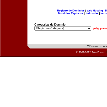
Registro de Dominios
|
Web Hosting
|
D
Dominios Expirados
|
Industrias
|
Indu
Categorías de Dominio:
[Pág. princi
** Precios expre
© 2002/2022 Solo10.com