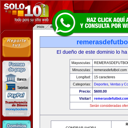
remerasdefutbo
El dueño de este dominio lo ha
Mayusculas:
REMERASDEFUTBO
Minusculas:
remerasdefutbol.com
Longitud:
15 caracteres
Categorias:
Deportes
,
Ventas y Co
Precio:
$600.00
Visitar!
remerasdefutbol.co
Serán consideradas ofer
R