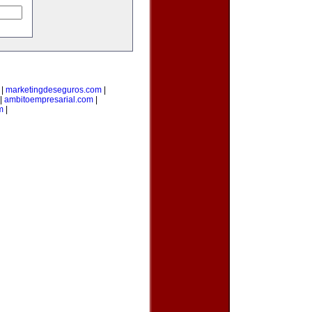
|
marketingdeseguros.com
|
|
ambitoempresarial.com
|
m
|