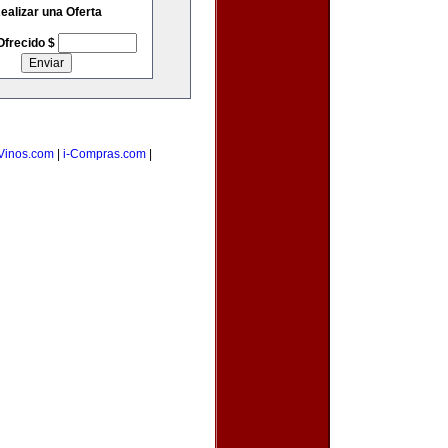
ealizar una Oferta
Ofrecido $
Vinos.com
|
i-Compras.com
|