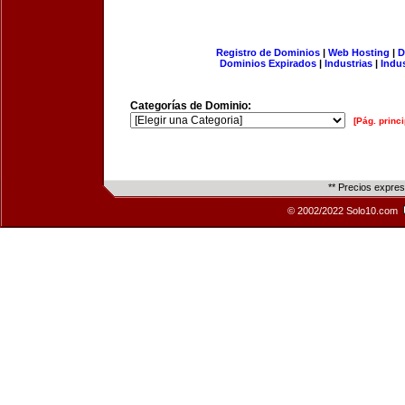
Registro de Dominios
|
Web Hosting
|
D
Dominios Expirados
|
Industrias
|
Indu
Categorías de Dominio:
[Pág. princi
** Precios expre
© 2002/2022 Solo10.com