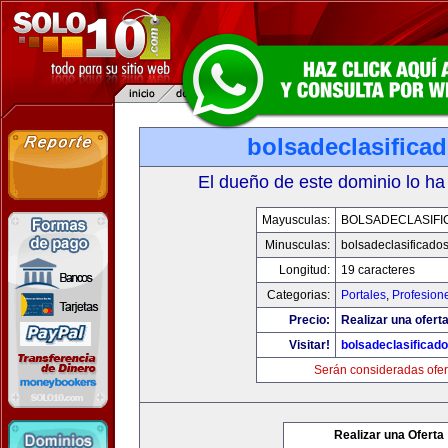
bolsadeclasifica
El dueño de este dominio lo ha
Mayusculas:
BOLSADECLASIFI
Minusculas:
bolsadeclasificado
Longitud:
19 caracteres
Categorias:
Portales
,
Profesion
Precio:
Realizar una oferta
Visitar!
bolsadeclasificad
Serán consideradas ofer
Realizar una Oferta