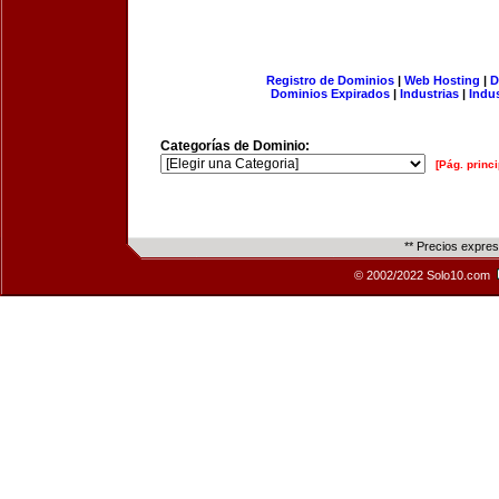
Registro de Dominios
|
Web Hosting
|
D
Dominios Expirados
|
Industrias
|
Indu
Categorías de Dominio:
[Pág. princi
** Precios expre
© 2002/2022 Solo10.com