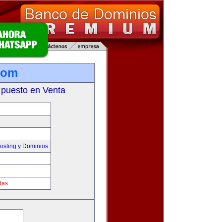
com
 puesto en Venta
sting y Dominios
tas