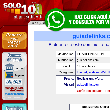
guiadelinks.
El dueño de este dominio lo ha
Mayusculas:
GUIADELINKS.COM
Minusculas:
guiadelinks.com
Longitud:
11 caracteres
Categorias:
Internet
,
Portales
,
Web Ho
Precio:
Realizar una oferta!
Visitar!
guiadelinks.com
Serán consideradas ofer
Realizar una Oferta