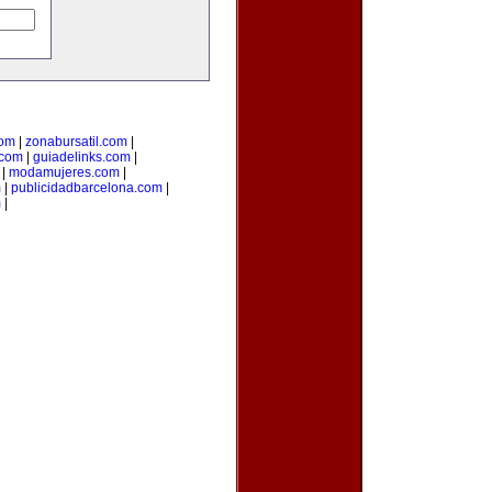
com
|
zonabursatil.com
|
.com
|
guiadelinks.com
|
|
modamujeres.com
|
m
|
publicidadbarcelona.com
|
m
|