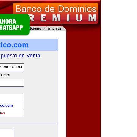
xico.com
 puesto en Venta
MEXICO.COM
co.com
!
ico.com
tas