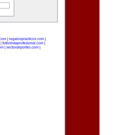
com
|
regalospracticos.com
|
|
futbolistaprofesional.com
|
om
|
sectordeportes.com
|