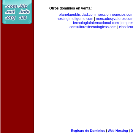
Otros dominios en venta:
planetapublicidad.com
|
seccionnegocios.co
hostinginteligente.com
|
mercadosyvalores.co
tecnologiainternacional.com
|
empres
consultorestecnologicos.com
|
clasific
Registro de Dominios
|
Web Hosting
|
D