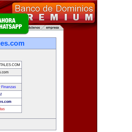
les.com
TALES.COM
s.com
y Finanzas
!
es.com
tas