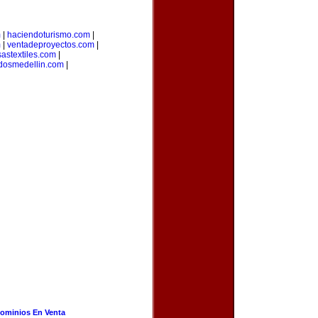
m
|
haciendoturismo.com
|
m
|
ventadeproyectos.com
|
astextiles.com
|
adosmedellin.com
|
ominios En Venta