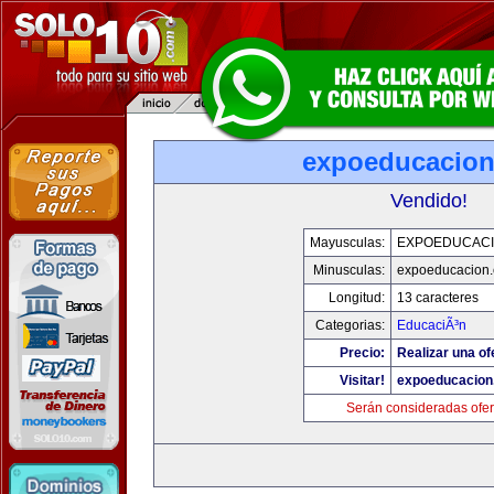
expoeducacio
Vendido!
Mayusculas:
EXPOEDUCAC
Minusculas:
expoeducacion
Longitud:
13 caracteres
Categorias:
EducaciÃ³n
Precio:
Realizar una of
Visitar!
expoeducacion
Serán consideradas ofer