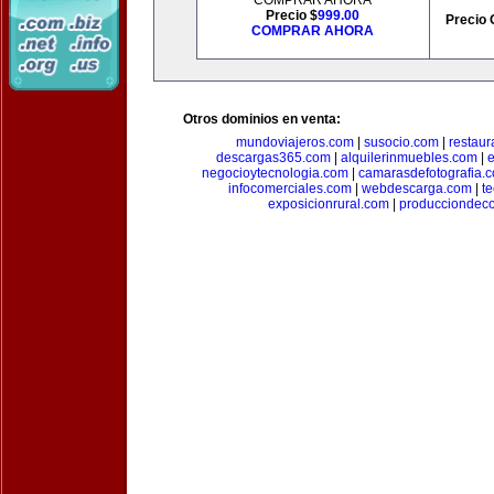
COMPRAR AHORA
Precio $
999.00
Precio 
COMPRAR AHORA
Otros dominios en venta:
mundoviajeros.com
|
susocio.com
|
restaur
descargas365.com
|
alquilerinmuebles.com
|
e
negocioytecnologia.com
|
camarasdefotografia.
infocomerciales.com
|
webdescarga.com
|
t
exposicionrural.com
|
producciondec