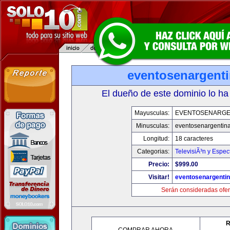
eventosenargent
El dueño de este dominio lo ha
Mayusculas:
EVENTOSENARGE
Minusculas:
eventosenargentin
Longitud:
18 caracteres
Categorias:
TelevisiÃ³n y Espec
Precio:
$999.00
Visitar!
eventosenargenti
Serán consideradas ofer
R