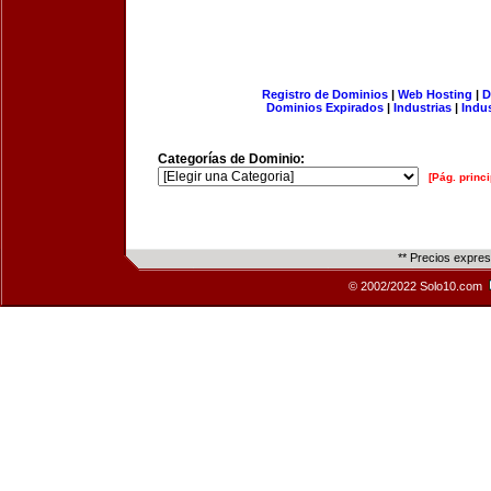
Registro de Dominios
|
Web Hosting
|
D
Dominios Expirados
|
Industrias
|
Indu
Categorías de Dominio:
[Pág. princi
** Precios expre
© 2002/2022 Solo10.com