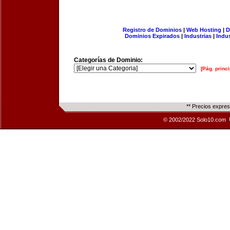
Registro de Dominios
|
Web Hosting
|
D
Dominios Expirados
|
Industrias
|
Indu
Categorías de Dominio:
[Pág. princi
** Precios expre
© 2002/2022 Solo10.com