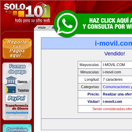
i-movil.co
Vendido!
Mayusculas:
I-MOVIL.COM
Minusculas:
i-movil.com
Longitud:
7 caracteres
Categorias:
Comunicaciones y
Precio:
Realizar una ofer
Visitar!
i-movil.com
Serán consideradas ofer