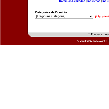
Dominios Expirados
|
Industrias
|
Indu
Categorías de Dominio:
[Pág. princi
** Precios expre
© 2002/2022 Solo10.com