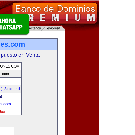
nes.com
 puesto en Venta
IONES.COM
s.com
s)
,
Sociedad
a!
es.com
tas