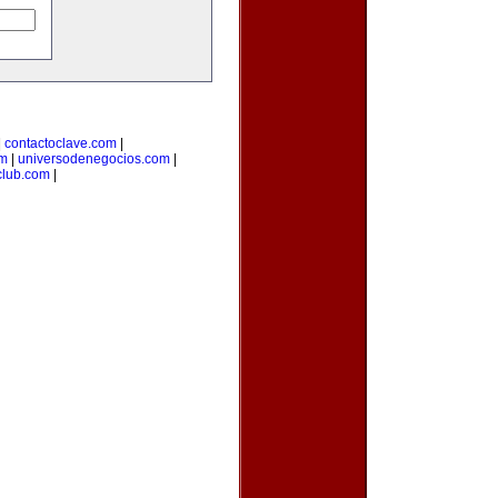
|
contactoclave.com
|
om
|
universodenegocios.com
|
club.com
|