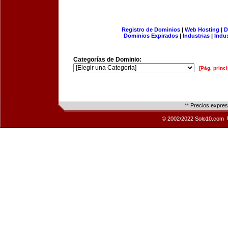
Registro de Dominios
|
Web Hosting
|
D
Dominios Expirados
|
Industrias
|
Indu
Categorías de Dominio:
[Pág. princi
** Precios expre
© 2002/2022 Solo10.com