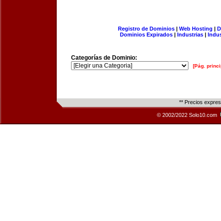
Registro de Dominios
|
Web Hosting
|
D
Dominios Expirados
|
Industrias
|
Indu
Categorías de Dominio:
[Pág. princi
** Precios expre
© 2002/2022 Solo10.com