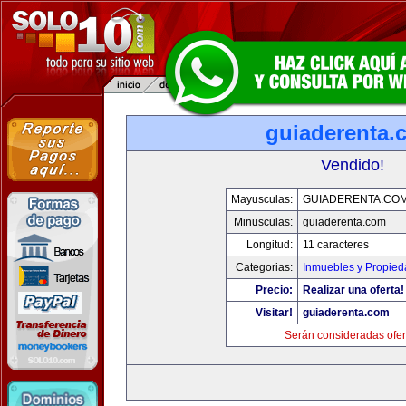
guiaderenta.
Vendido!
Mayusculas:
GUIADERENTA.CO
Minusculas:
guiaderenta.com
Longitud:
11 caracteres
Categorias:
Inmuebles y Propie
Precio:
Realizar una oferta!
Visitar!
guiaderenta.com
Serán consideradas ofer