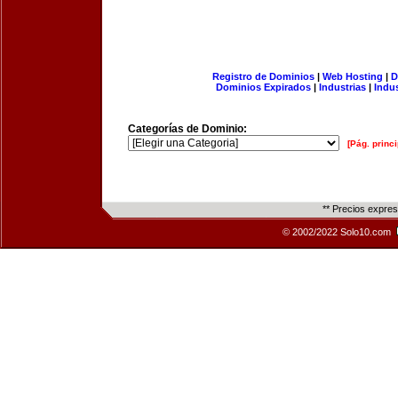
Registro de Dominios
|
Web Hosting
|
D
Dominios Expirados
|
Industrias
|
Indu
Categorías de Dominio:
[Pág. princi
** Precios expre
© 2002/2022 Solo10.com