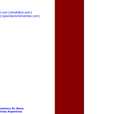
l.com
|
missfutbol.com
|
|
capacitacionenventas.com
|
ominios En Venta
strias Argentinas