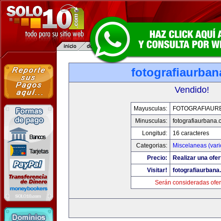
fotografiaurba
Vendido!
Mayusculas:
FOTOGRAFIAUR
Minusculas:
fotografiaurbana
Longitud:
16 caracteres
Categorias:
Miscelaneas (vari
Precio:
Realizar una ofer
Visitar!
fotografiaurbana
Serán consideradas ofer