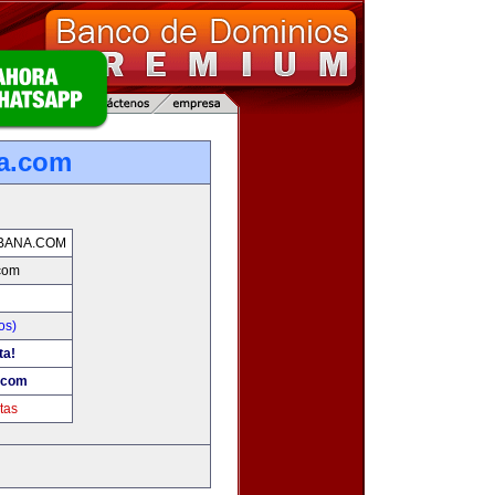
na.com
BANA.COM
.com
os)
ta!
.com
tas