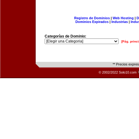
Registro de Dominios
|
Web Hosting
|
D
Dominios Expirados
|
Industrias
|
Indu
Categorías de Dominio:
[Pág. princi
** Precios expre
© 2002/2022 Solo10.com