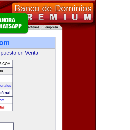
com
 puesto en Venta
S.COM
om
ortales
oferta!
com
tas