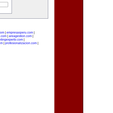
com
|
empresasperu.com
|
.com
|
areagestion.com
|
tingexperto.com
|
om
|
profesionalizacion.com
|