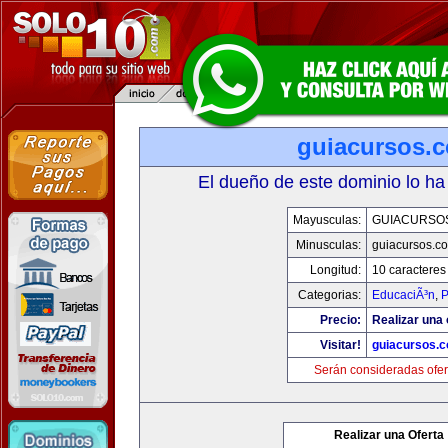
guiacursos.
El dueño de este dominio lo ha
Mayusculas:
GUIACURSO
Minusculas:
guiacursos.c
Longitud:
10 caracteres
Categorias:
EducaciÃ³n
,
P
Precio:
Realizar una 
Visitar!
guiacursos.
Serán consideradas ofer
Realizar una Oferta