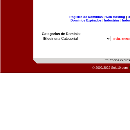
Registro de Dominios
|
Web Hosting
|
D
Dominios Expirados
|
Industrias
|
Indu
Categorías de Dominio:
[Pág. princi
** Precios expre
© 2002/2022 Solo10.com