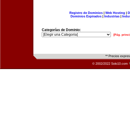
Registro de Dominios
|
Web Hosting
|
D
Dominios Expirados
|
Industrias
|
Indu
Categorías de Dominio:
[Pág. princi
** Precios expre
© 2002/2022 Solo10.com