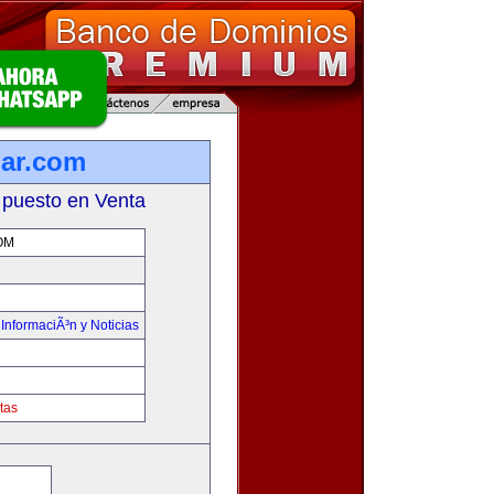
lar.com
 puesto en Venta
OM
,
InformaciÃ³n y Noticias
tas