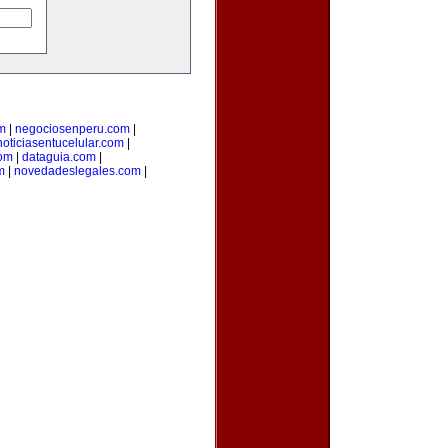
m
|
negociosenperu.com
|
noticiasentucelular.com
|
com
|
dataguia.com
|
m
|
novedadeslegales.com
|